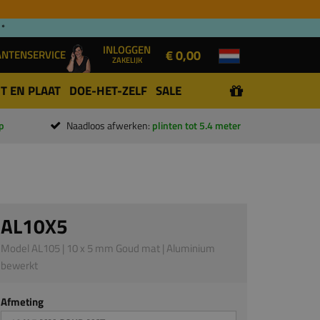
 *
INLOGGEN
€ 0,00
ANTENSERVICE
ZAKELIJK
T EN PLAAT
DOE-HET-ZELF
SALE
p
Naadloos afwerken:
plinten tot 5.4 meter
AL10X5
Model AL105 | 10 x 5 mm Goud mat | Aluminium
bewerkt
Afmeting