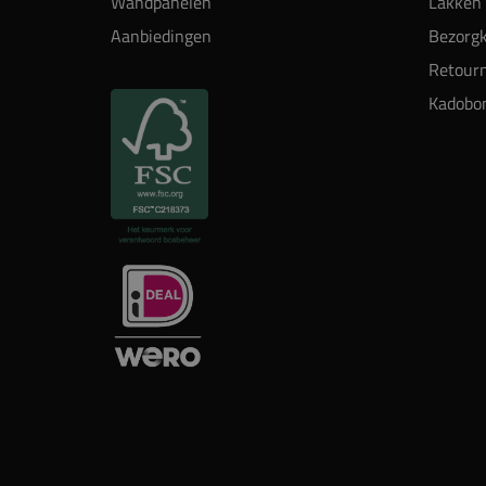
Wandpanelen
Lakken 
Aanbiedingen
Bezorgk
Retour
Kadobo