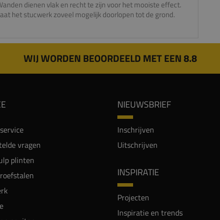
anden dienen vlak en recht te zijn voor het mooiste effect.
aat het stucwerk zoveel mogelijk doorlopen tot de grond.
WIJ WORDEN BEOORDEELD MET EEN 8.8
CE
NIEUWSBRIEF
service
Inschrijven
telde vragen
Uitschrijven
lp plinten
INSPIRATIE
proefstalen
rk
Projecten
e
Inspiratie en trends