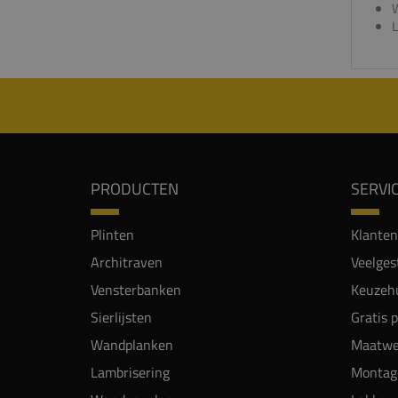
W
L
PRODUCTEN
SERVI
Plinten
Klanten
Architraven
Veelges
Vensterbanken
Keuzehu
Sierlijsten
Gratis 
Wandplanken
Maatwe
Lambrisering
Montag