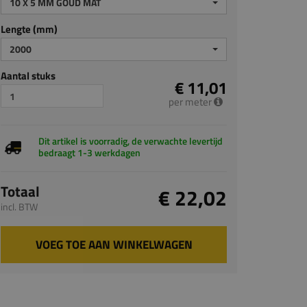
10 X 5 MM GOUD MAT
Lengte (mm)
2000
Aantal stuks
€ 11,01
per meter
Dit artikel is voorradig, de verwachte levertijd
bedraagt 1-3 werkdagen
Totaal
€ 22,02
incl. BTW
VOEG TOE AAN WINKELWAGEN