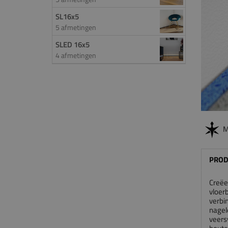
SL16x5
5 afmetingen
SLED 16x5
4 afmetingen
M
PROD
Creëe
vloer
verbi
nagel
veers