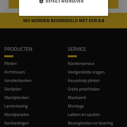
VOEG TOE AAN WINKELWAGEN
DETAILS WEERGEVEN
WIJ WORDEN BEOORDEELD MET EEN 8.8
PRODUCTEN
SERVICE
Plinten
Klantenservice
Architraven
Veelgestelde vragen
Vensterbanken
Keuzehulp plinten
Sierlijsten
Gratis proefstalen
Wandplanken
Maatwerk
Lambrisering
Montage
Wandpanelen
Lakken en spuiten
Aanbiedingen
Bezorgkosten en levering