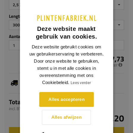
2,5 X 40 MM
Lengte (mm)
3000
Deze website maakt
Aantal stuks
gebruik van cookies.
Deze website gebruikt cookies om
uw gebruikerservaring te verbeteren.
€ 7,73
Door onze website te gebruiken,
per meter
stemt u in met alle cookies in
overeenstemming met ons
Dit artikel is voorradig, de verwachte levertijd
Cookiebeleid.
Lees verder
bedraagt 1-3 werkdagen
Alles accepteren
Totaal
incl. BTW
€ 23,20
Alles afwijzen