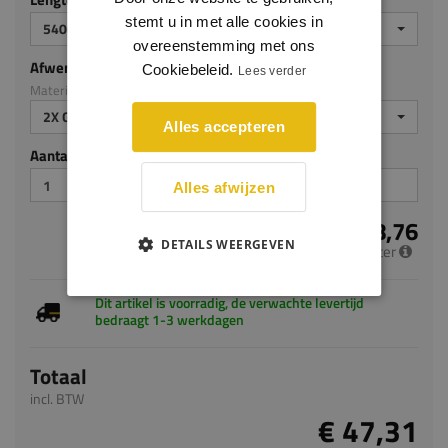
stemt u in met alle cookies in
5400
overeenstemming met ons
Afwerking
Cookiebeleid.
Lees verder
Materiaal: MDF v313
2X GEGROND
Alles accepteren
Aantal stuks
Alles afwijzen
€ 8,76
DETAILS WEERGEVEN
per meter
Dit artikel is voorradig, de verwachte levertijd
bedraagt 1-3 werkdagen
Totaal
incl. BTW
€ 47,31