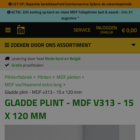
LET OP: Beperkte bereikbaarheid klantenservice tijdens de vakantieperiode
ACTIE: 20% korting op kant-en-klare MDF Folieplinten (wit & zwart) - t/m 31
augustus *
INLOGGEN
€ 0,00
SERVICE
ZAKELIJK
ZOEKEN DOOR ONS ASSORTIMENT
Levering door heel
Nederland en België
Gratis
proefstalen
Plintenfabriek
Plinten
MDF plinten
MDF vochtwerend extra lang
Gladde plint - MDF v313 - 15 x 120 mm
GLADDE PLINT - MDF V313 - 15
X 120 MM