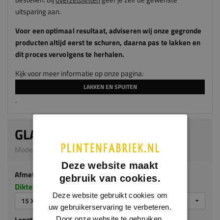
uitsparing aan.
Voor een optimaal resultaat, adviseren
wij
onze gegronde
producten altijd eerst te schuren, daarna pas te lakken en
dit proces vervolgens te herhalen.
Kijk voor meer informatie op onze pagina:
LAKKEN EN SPUITEN
.
GLADDE PLINT
Model 0101_L | 15 x 120 mm | MDF v313
Deze website maakt
Afmeting
gebruik van cookies.
Dikte x hoogte in millimeters
Deze website gebruikt cookies om
15 X 120 MM
uw gebruikerservaring te verbeteren.
Lengte (mm)
Door onze website te gebruiken,