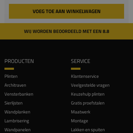
VOEG TOE AAN WINKELWAGEN
WIJ WORDEN BEOORDEELD MET EEN 8.8
PRODUCTEN
SERVICE
Plinten
Klantenservice
Architraven
Veelgestelde vragen
Vensterbanken
Keuzehulp plinten
Sierlijsten
Gratis proefstalen
Wandplanken
Maatwerk
Lambrisering
Montage
Wandpanelen
Lakken en spuiten