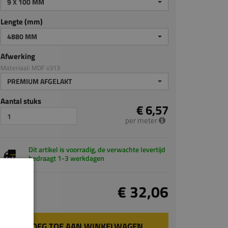
9 X 100 MM
Lengte (mm)
4880 MM
Afwerking
Materiaal: MDF v313
PREMIUM AFGELAKT
Aantal stuks
€ 6,57
per meter
Dit artikel is voorradig, de verwachte levertijd
bedraagt 1-3 werkdagen
Totaal
€ 32,06
incl. BTW
VOEG TOE AAN WINKELWAGEN