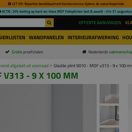
LET OP: Beperkte bereikbaarheid klantenservice tijdens de vakantieperiode
ACTIE: 20% korting op kant-en-klare MDF Folieplinten (wit & zwart) - t/m 31 augustus
OFFERTE AANVRAGEN
KL
SIERLIJSTEN
WANDPANELEN
INTERIEURAFWERKING
HOU
Gratis
proefstalen
Nederlands
vakmanscha
end afgelakt uit voorraad
Gladde plint 9010 - MDF v313 - 9 x 100 
 V313 - 9 X 100 MM