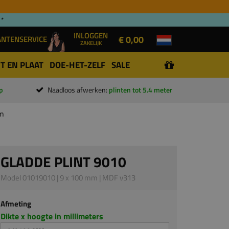
 *
INLOGGEN
€ 0,00
ANTENSERVICE
ZAKELIJK
T EN PLAAT
DOE-HET-ZELF
SALE
p
Naadloos afwerken:
plinten tot 5.4 meter
mm
GLADDE PLINT 9010
Model 01019010 | 9 x 100 mm | MDF v313
Afmeting
Dikte x hoogte in millimeters