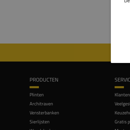
De
'sche
Dit pr
Zijde
compo
PRODUCTEN
SERVI
Plinten
Klanten
Architraven
Veelges
Vensterbanken
Keuzehu
Sierlijsten
Gratis 