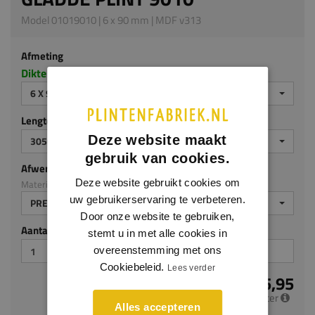
Model 01019010 | 6 x 90 mm | MDF v313
Afmeting
Dikte x hoogte in millimeters
6 X 90 MM
Lengte (mm)
Deze website maakt
3050
gebruik van cookies.
Afwerking
Deze website gebruikt cookies om
Materiaal: MDF v313
uw gebruikerservaring te verbeteren.
PREMIUM AFGELAKT
Door onze website te gebruiken,
Aantal stuks
stemt u in met alle cookies in
overeenstemming met ons
Cookiebeleid.
Lees verder
€ 5,95
per meter
Alles accepteren