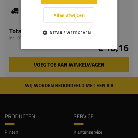
Dit artikel is voorradig, de verwachte levertijd
bedraagt 1-3 werkdagen
Alles afwijzen
Totaal
DETAILS WEERGEVEN
incl. BTW
€ 18,16
VOEG TOE AAN WINKELWAGEN
WIJ WORDEN BEOORDEELD MET EEN 8.8
PRODUCTEN
SERVICE
Plinten
Klantenservice