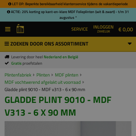
LET OP: Beperkte bereikbaarheid klantenservice tijdens de vakantieperiode
ACTIE: 20% korting op kant-en-klare MDF Folieplinten (wit & zwart) - t/m 31
augustus *
INLOGGEN
€ 0,00
SERVICE
ZAKELIJK
ZOEKEN DOOR ONS ASSORTIMENT
Levering door heel
Nederland en België
Gratis
proefstalen
Plintenfabriek
Plinten
MDF plinten
MDF vochtwerend afgelakt uit voorraad
Gladde plint 9010 - MDF v313 - 6 x 90 mm
GLADDE PLINT 9010 - MDF
V313 - 6 X 90 MM