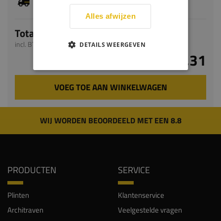
levertijd bedraagt 5-7 werkdagen
Alles afwijzen
Totaal
incl. BTW
DETAILS WEERGEVEN
€ 68,31
VOEG TOE AAN WINKELWAGEN
WIJ WORDEN BEOORDEELD MET EEN 8.8
PRODUCTEN
SERVICE
Plinten
Klantenservice
Architraven
Veelgestelde vragen