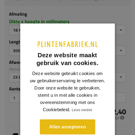
Afmeting
Dikte x hoogte in millimeters
18 X 190 MM
Lengte (mm)
3050
Deze website maakt
Afwerking
gebruik van cookies.
Materiaal: MDF brandvertragend
Deze website gebruikt cookies om
2X GEGROND
uw gebruikerservaring te verbeteren.
Door onze website te gebruiken,
Aantal stuks
stemt u in met alle cookies in
overeenstemming met ons
€ 22,40
Cookiebeleid.
Lees verder
per meter
Alles accepteren
Je hebt gekozen voor maatwerk, de verwachte