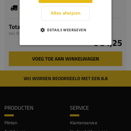
Je hebt gekozen voor maatwerk, de verwachte
levertijd bedraagt 5-7 werkdagen
Alles afwijzen
Totaal
DETAILS WEERGEVEN
incl. BTW
€ 54,25
VOEG TOE AAN WINKELWAGEN
WIJ WORDEN BEOORDEELD MET EEN 8.8
PRODUCTEN
SERVICE
Plinten
Klantenservice