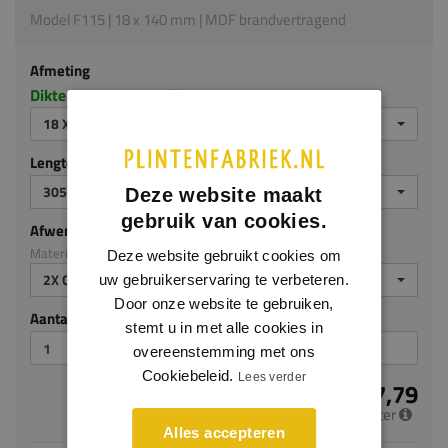
Model F115 | 18 x 140 mm | MDF brandvertragend
Afmeting
Dikte x hoogte in millimeters
18 X 140 MM
Lengte (mm)
3050
Deze website maakt
gebruik van cookies.
Afwerking
Materiaal: MDF brandvertragend
Deze website gebruikt cookies om
2X GEGROND
uw gebruikerservaring te verbeteren.
Door onze website te gebruiken,
Aantal stuks
stemt u in met alle cookies in
overeenstemming met ons
Cookiebeleid.
Lees verder
€ 17,79
per meter
Alles accepteren