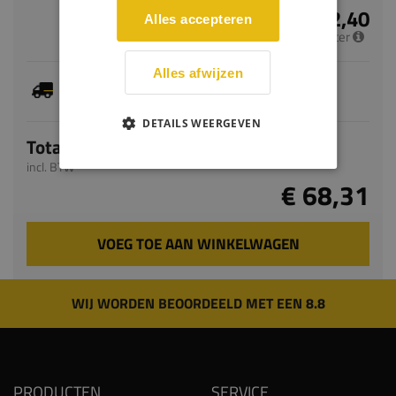
€ 22,40
Alles accepteren
per meter
Alles afwijzen
Je hebt gekozen voor maatwerk, de verwachte
levertijd bedraagt 5-7 werkdagen
DETAILS WEERGEVEN
Totaal
incl. BTW
€ 68,31
VOEG TOE AAN WINKELWAGEN
WIJ WORDEN BEOORDEELD MET EEN 8.8
PRODUCTEN
SERVICE