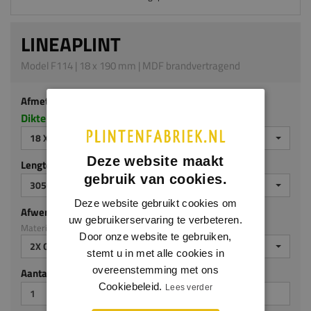
LINEAPLINT
Model F114 | 18 x 190 mm | MDF brandvertragend
Afmeting
Dikte x hoogte in millimeters
18 X 190 MM
Deze website maakt
Lengte (mm)
gebruik van cookies.
3050
Deze website gebruikt cookies om
Afwerking
uw gebruikerservaring te verbeteren.
Materiaal: MDF brandvertragend
Door onze website te gebruiken,
2X GEGROND
stemt u in met alle cookies in
overeenstemming met ons
Aantal stuks
Cookiebeleid.
Lees verder