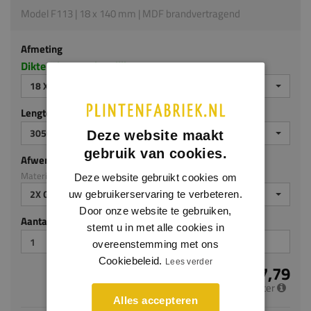
Model F113 | 18 x 140 mm | MDF brandvertragend
Afmeting
Dikte x hoogte in millimeters
18 X 140 MM
Lengte (mm)
3050
Deze website maakt
gebruik van cookies.
Afwerking
Materiaal: MDF brandvertragend
Deze website gebruikt cookies om
2X GEGROND
uw gebruikerservaring te verbeteren.
Door onze website te gebruiken,
Aantal stuks
stemt u in met alle cookies in
overeenstemming met ons
Cookiebeleid.
Lees verder
€ 17,79
per meter
Alles accepteren