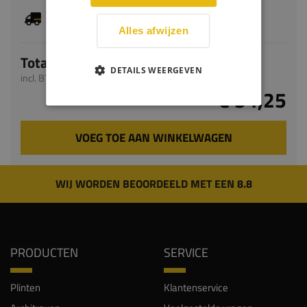
Je hebt gekozen voor maatwerk, de verwachte
levertijd bedraagt 5-7 werkdagen
Alles afwijzen
Totaal
DETAILS WEERGEVEN
incl. BTW
€ 54,25
VOEG TOE AAN WINKELWAGEN
WIJ WORDEN BEOORDEELD MET EEN 8.8
PRODUCTEN
SERVICE
Plinten
Klantenservice