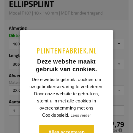
ELLIPSPLINT
Model F107 | 18 x 140 mm | MDF brandvertragend
Afmeting
Dikte x hoogte in millimeters
18 X 140 MM
Lengte (mm)
Deze website maakt
3050
gebruik van cookies.
Afwerking
Deze website gebruikt cookies om
Materiaal: MDF brandvertragend
uw gebruikerservaring te verbeteren.
2X GEGROND
Door onze website te gebruiken,
stemt u in met alle cookies in
Aantal stuks
overeenstemming met ons
Cookiebeleid.
Lees verder
€ 17,79
per meter
Alles accepteren