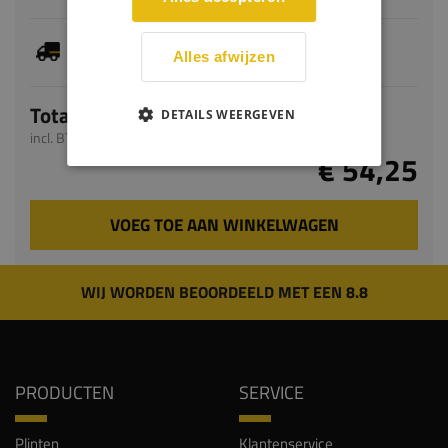
Je hebt gekozen voor maatwerk, de verwachte
levertijd bedraagt 5-7 werkdagen
Alles afwijzen
Totaal
DETAILS WEERGEVEN
incl. BTW
€ 54,25
VOEG TOE AAN WINKELWAGEN
WIJ WORDEN BEOORDEELD MET EEN 8.8
PRODUCTEN
SERVICE
Plinten
Klantenservice