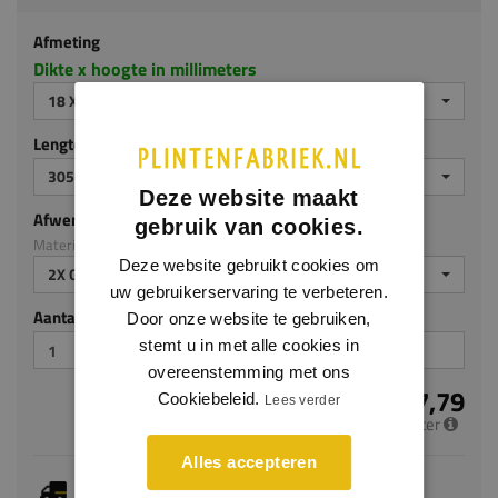
Afmeting
Dikte x hoogte in millimeters
18 X 140 MM
Lengte (mm)
3050
Deze website maakt
Afwerking
gebruik van cookies.
Materiaal: MDF brandvertragend
Deze website gebruikt cookies om
2X GEGROND
uw gebruikerservaring te verbeteren.
Aantal stuks
Door onze website te gebruiken,
stemt u in met alle cookies in
overeenstemming met ons
€ 17,79
Cookiebeleid.
Lees verder
per meter
Alles accepteren
Je hebt gekozen voor maatwerk, de verwachte