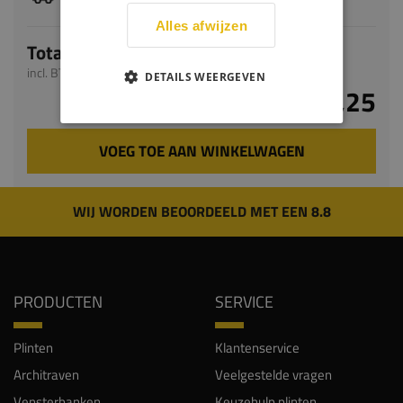
levertijd bedraagt 5-7 werkdagen
Alles afwijzen
Totaal
incl. BTW
DETAILS WEERGEVEN
€ 54,25
VOEG TOE AAN WINKELWAGEN
WIJ WORDEN BEOORDEELD MET EEN 8.8
PRODUCTEN
SERVICE
Plinten
Klantenservice
Architraven
Veelgestelde vragen
Vensterbanken
Keuzehulp plinten