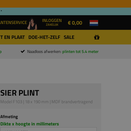
 *
INLOGGEN
€ 0,00
ANTENSERVICE
ZAKELIJK
T EN PLAAT
DOE-HET-ZELF
SALE
p
Naadloos afwerken:
plinten tot 5.4 meter
SIER PLINT
Model F103 | 18 x 190 mm | MDF brandvertragend
Afmeting
Dikte x hoogte in millimeters