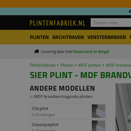
PLINTEN
ARCHITRAVEN
VENSTERBANKEN
Levering door heel
Nederland en België
Plintenfabriek
Plinten
MDF plinten
MDF brandver
SIER PLINT - MDF BRAND
ANDERE MODELLEN
in
MDF brandvertragende plinten
Chicplint
5 afmetingen
Classiqueplint
3 afmetingen