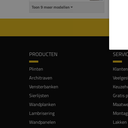
Alle 
Toon 9 meer modellen
kunne
PRODUCTEN
SERVI
Plinten
Klanten
Architraven
Veelges
Vensterbanken
Keuzehu
Sierlijsten
Gratis 
Wandplanken
Maatwe
Lambrisering
Montag
Wandpanelen
Lakken 