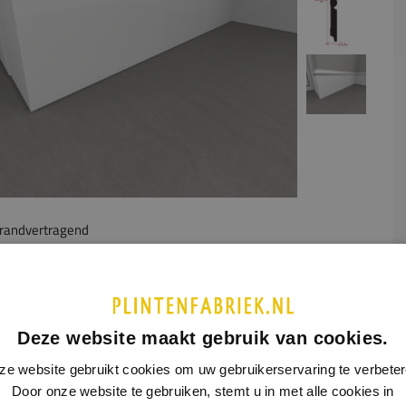
randvertragend
UCTINFORMATIE
SPECIFICATIES
r plint heeft, zoals de naam al aangeeft, een sierlijke
Deze website maakt gebruik van cookies.
aling. Deze plint wordt veelal toegepast in het landelijke of
eke interieur.
ze website gebruikt cookies om uw gebruikerservaring te verbeter
Door onze website te gebruiken, stemt u in met alle cookies in