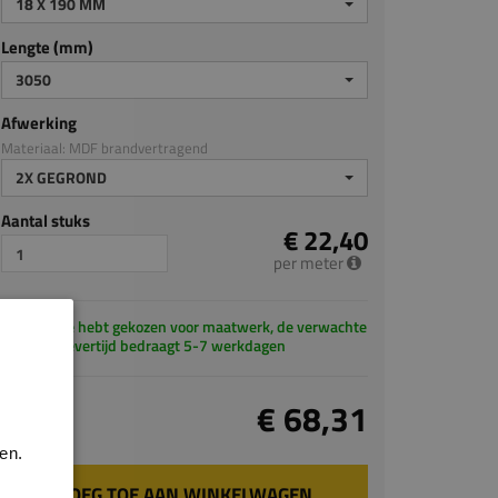
18 X 190 MM
Lengte (mm)
3050
Afwerking
Materiaal: MDF brandvertragend
2X GEGROND
Aantal stuks
€ 22,40
per meter
Je hebt gekozen voor maatwerk, de verwachte
levertijd bedraagt 5-7 werkdagen
Totaal
€ 68,31
incl. BTW
en.
VOEG TOE AAN WINKELWAGEN