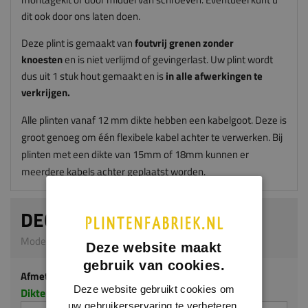
dit ook door ons laten doen.
Deze plint is gemaakt van
foutvrij grenen zonder
knoesten
en is niet verlijmd of gevingerlast. Uw plint wordt
dus uit 1 stuk hout gemaakt en is
in alle afwerkingen te
verkrijgen.
Alle plinten vanaf 12 mm dikte hebben een kabelgoot. Deze is
groot genoeg om één flexibele kabel achter te verwerken. Bij
plinten met een dikte van 15mm of 18mm kunnen er
meerdere kabels achter geplaatst worden.
DECOPLINT
Model G306 | 15 x 90 mm | Grenen
Deze website maakt
gebruik van cookies.
Afmeting
Deze website gebruikt cookies om
Dikte x hoogte in millimeters
uw gebruikerservaring te verbeteren.