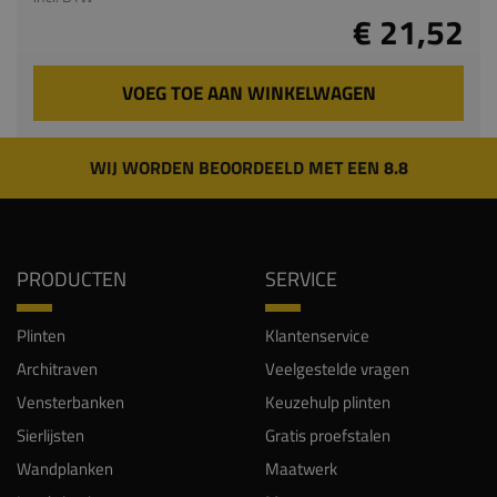
€ 21,52
VOEG TOE AAN WINKELWAGEN
WIJ WORDEN BEOORDEELD MET EEN 8.8
PRODUCTEN
SERVICE
Plinten
Klantenservice
Architraven
Veelgestelde vragen
Vensterbanken
Keuzehulp plinten
Sierlijsten
Gratis proefstalen
Wandplanken
Maatwerk