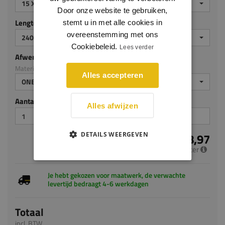
15 X 90 MM
Door onze website te gebruiken,
Lengte (mm)
stemt u in met alle cookies in
overeenstemming met ons
2400
Cookiebeleid.
Lees verder
Afwerking
Materiaal: Grenen
Alles accepteren
ONBEHANDELD
Aantal stuks
Alles afwijzen
€ 8,97
DETAILS WEERGEVEN
per meter
Je hebt gekozen voor maatwerk, de verwachte
levertijd bedraagt 4-6 werkdagen
Totaal
incl. BTW