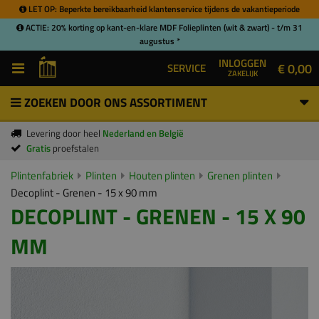
LET OP: Beperkte bereikbaarheid klantenservice tijdens de vakantieperiode
ACTIE: 20% korting op kant-en-klare MDF Folieplinten (wit & zwart) - t/m 31
augustus *
INLOGGEN
€ 0,00
SERVICE
ZAKELIJK
ZOEKEN DOOR ONS ASSORTIMENT
Levering door heel
Nederland en België
Gratis
proefstalen
Plintenfabriek
Plinten
Houten plinten
Grenen plinten
Decoplint - Grenen - 15 x 90 mm
DECOPLINT - GRENEN - 15 X 90
MM