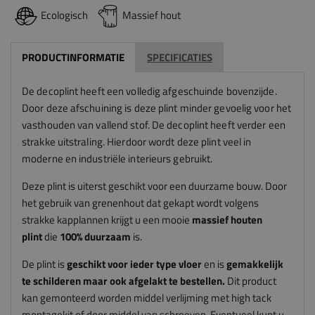
Ecologisch
Massief hout
PRODUCTINFORMATIE
SPECIFICATIES
De decoplint heeft een volledig afgeschuinde bovenzijde.
Door deze afschuining is deze plint minder gevoelig voor het
vasthouden van vallend stof. De decoplint heeft verder een
strakke uitstraling. Hierdoor wordt deze plint veel in
moderne en industriële interieurs gebruikt.
Deze plint is uiterst geschikt voor een duurzame bouw. Door
het gebruik van grenenhout dat gekapt wordt volgens
strakke kapplannen krijgt u een mooie
massief houten
plint
die
100% duurzaam
is.
De plint is
geschikt voor ieder type vloer
en is
gemakkelijk
te schilderen maar ook afgelakt te bestellen.
Dit product
kan gemonteerd worden middel verlijming met high tack
montagekit of door middel van schroeven. Eventueel kunt u