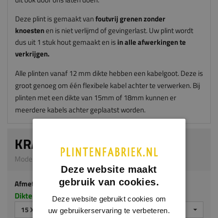
Deze plint is gemaakt van
foutvrij grenen zonder
knoesten
en is niet verlijmd of gevingerlast. Uw plint wordt
dus uit 1 stuk hout gemaakt en is
in alle afwerkingen te
verkrijgen.
Alle plinten vanaf 12 mm dikte hebben een kabelgoot. Deze is
groot genoeg om één flexibele kabel achter te verwerken. Bij
plinten met een dikte van 15mm of 18mm kunnen er
meerdere kabels achter geplaatst worden.
KRAALPLINT
Model G305 | 15 x 120 mm | Grenen
Deze website maakt
gebruik van cookies.
Afmeting
Dikte x hoogte in millimeters
Deze website gebruikt cookies om
15 X 120 MM
uw gebruikerservaring te verbeteren.