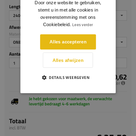
Door onze website te gebruiken,
Lengte (mm)
stemt u in met alle cookies in
2400
overeenstemming met ons
Cookiebeleid.
Lees verder
Afwerking
Materiaal: Grenen
ONBEHANDELD
Alles accepteren
Aantal stuks
Alles afwijzen
€ 10,62
DETAILS WEERGEVEN
per meter
Je hebt gekozen voor maatwerk, de verwachte
levertijd bedraagt 4-6 werkdagen
Totaal
incl. BTW