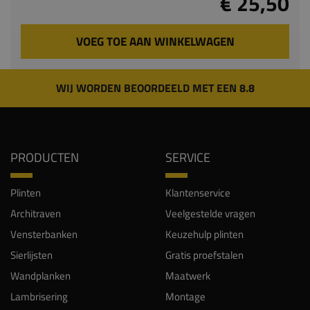
€ 25,50
VOEG TOE AAN WINKELWAGEN
WIJ WORDEN BEOORDEELD MET EEN 8.8
PRODUCTEN
SERVICE
Plinten
Klantenservice
Architraven
Veelgestelde vragen
Vensterbanken
Keuzehulp plinten
Sierlijsten
Gratis proefstalen
Wandplanken
Maatwerk
Lambrisering
Montage