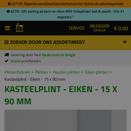
LET OP: Beperkte bereikbaarheid klantenservice tijdens de vakantieperiode
ACTIE: 20% korting op kant-en-klare MDF Folieplinten (wit & zwart) - t/m 31
augustus *
INLOGGEN
€ 0,00
SERVICE
ZAKELIJK
ZOEKEN DOOR ONS ASSORTIMENT
Levering door heel
Nederland en België
Gratis
proefstalen
Plintenfabriek
Plinten
Houten plinten
Eiken plinten
Kasteelplint - Eiken - 15 x 90 mm
KASTEELPLINT - EIKEN - 15 X
90 MM