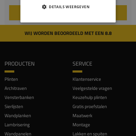
DETAILS WEERGEVEN
VOEG TOE AAN WINKELWAGEN
WIJ WORDEN BEOORDEELD MET EEN 8.8
PRODUCTEN
SERVICE
Plinten
Klantenservice
Architraven
Veelgestelde vragen
Vensterbanken
Keuzehulp plinten
Sierlijsten
Gratis proefstalen
Wandplanken
Maatwerk
Lambrisering
Montage
Wandpanelen
Lakken en spuiten