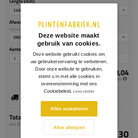
Lengte (mm)
2400
Afwerking
Materiaal: Eiken
Deze website maakt
ONBEHANDELD
gebruik van cookies.
Aantal stuks
Deze website gebruikt cookies om
uw gebruikerservaring te verbeteren.
Door onze website te gebruiken,
€ 18,04
stemt u in met alle cookies in
per meter
overeenstemming met ons
Cookiebeleid.
Lees verder
Je hebt gekozen voor maatwerk, de verwachte
levertijd bedraagt 4-6 werkdagen
Alles accepteren
Totaal
incl. BTW
Alles afwijzen
€ 43,30