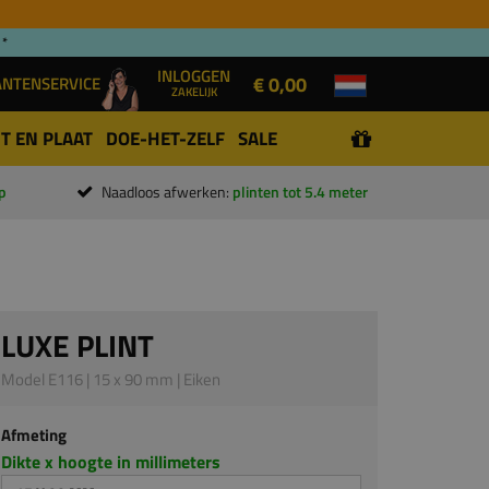
 *
INLOGGEN
€ 0,00
ANTENSERVICE
ZAKELIJK
T EN PLAAT
DOE-HET-ZELF
SALE
p
Naadloos afwerken:
plinten tot 5.4 meter
LUXE PLINT
Model E116 | 15 x 90 mm | Eiken
Afmeting
Dikte x hoogte in millimeters