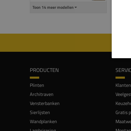
Alle 
Toon 14 meer modellen
genoe
een d
gepla
PRODUCTEN
SERVI
Plinten
Klanten
Architraven
Veelges
Vensterbanken
Keuzehu
Sierlijsten
Gratis 
Wandplanken
Maatwe
Lambrisering
Montag