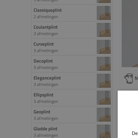
Classiqueplint
2 afmetingen
Coulantplint
3 afmetingen
Curveplint
3 afmetingen
Decoplint
3 afmetingen
Eleganceplint
M
3 afmetingen
Ellipsplint
PROD
3 afmetingen
De lux
Geoplint
3 afmetingen
toch w
luxe p
Gladde plint
De
3 afmetingen