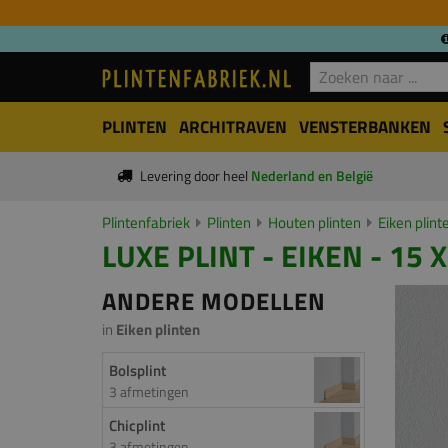
PLINTEN
ARCHITRAVEN
VENSTERBANKEN
Levering door heel
Nederland en België
Plintenfabriek
Plinten
Houten plinten
Eiken plint
LUXE PLINT - EIKEN - 15 
ANDERE MODELLEN
in
Eiken plinten
Bolsplint
3 afmetingen
Chicplint
3 afmetingen