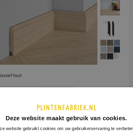
assief hout
UCTINFORMATIE
SPECIFICATIES
e plint heeft een rustig model. Wanneer je de gladde plint
at 'saai' vindt, zou dit een mooi alternatief kunnen zijn. De
Deze website maakt gebruik van cookies.
lint komt het best tot zijn recht in een landelijk interieur.
ze website gebruikt cookies om uw gebruikerservaring te verbeter