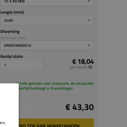
15 X 90 MM
Lengte (mm)
2400
Afwerking
Materiaal: Eiken
ONBEHANDELD
Aantal stuks
€ 18,04
per meter
Je hebt gekozen voor maatwerk, de verwachte
levertijd bedraagt 4-6 werkdagen
Totaal
€ 43,30
incl. BTW
en.
VOEG TOE AAN WINKELWAGEN