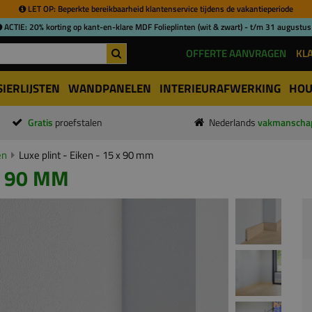
LET OP: Beperkte bereikbaarheid klantenservice tijdens de vakantieperiode
ACTIE: 20% korting op kant-en-klare MDF Folieplinten (wit & zwart) - t/m 31 augustus
OFFERTE AANVRAGEN
KL
SIERLIJSTEN
WANDPANELEN
INTERIEURAFWERKING
HOU
Gratis
proefstalen
Nederlands
vakmanscha
en
Luxe plint - Eiken - 15 x 90 mm
X 90 MM