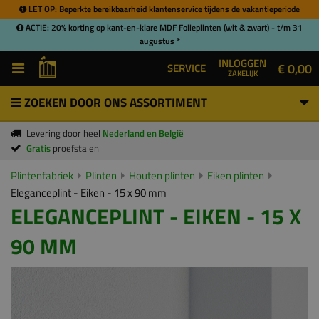
LET OP: Beperkte bereikbaarheid klantenservice tijdens de vakantieperiode
ACTIE: 20% korting op kant-en-klare MDF Folieplinten (wit & zwart) - t/m 31
augustus *
INLOGGEN
€ 0,00
SERVICE
ZAKELIJK
ZOEKEN DOOR ONS ASSORTIMENT
Levering door heel
Nederland en België
Gratis
proefstalen
Plintenfabriek
Plinten
Houten plinten
Eiken plinten
Eleganceplint - Eiken - 15 x 90 mm
ELEGANCEPLINT - EIKEN - 15 X
90 MM