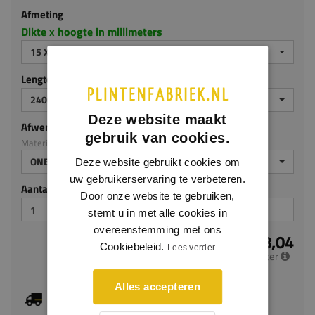
Afmeting
Dikte x hoogte in millimeters
15 X 90 MM
Lengte (mm)
2400
Deze website maakt
Afwerking
gebruik van cookies.
Materiaal: Eiken
ONBEHANDELD
Deze website gebruikt cookies om
uw gebruikerservaring te verbeteren.
Aantal stuks
Door onze website te gebruiken,
stemt u in met alle cookies in
overeenstemming met ons
€ 18,04
Cookiebeleid.
Lees verder
per meter
Alles accepteren
Je hebt gekozen voor maatwerk, de verwachte
levertijd bedraagt 4-6 werkdagen