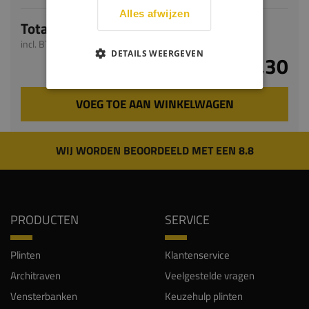
Alles afwijzen
Totaal
incl. BTW
DETAILS WEERGEVEN
€ 43,30
VOEG TOE AAN WINKELWAGEN
WIJ WORDEN BEOORDEELD MET EEN 8.8
PRODUCTEN
SERVICE
Plinten
Klantenservice
Architraven
Veelgestelde vragen
Vensterbanken
Keuzehulp plinten