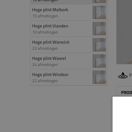
Hoge plint Malbork
15 afmetingen
Hoge plint Vianden
10 afmetingen
Hoge plint Warwick
23 afmetingen
Hoge plint Wawel
24 afmetingen
Hoge plint Windsor
V
22 afmetingen
PROD
De
ho
robuus
doorlo
geeft 