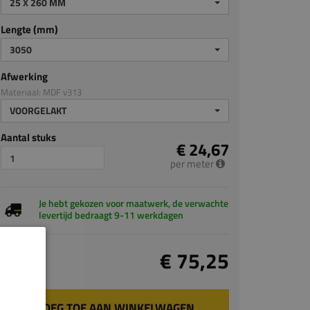
25 X 260 MM
Lengte (mm)
3050
Afwerking
Materiaal: MDF v313
VOORGELAKT
Aantal stuks
€ 24,67
per meter
Je hebt gekozen voor maatwerk, de verwachte
levertijd bedraagt 9-11 werkdagen
Totaal
€ 75,25
incl. BTW
VOEG TOE AAN WINKELWAGEN