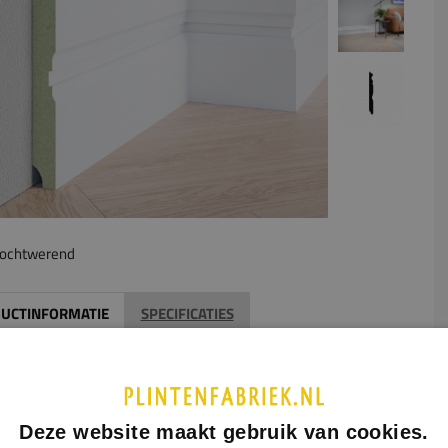
ochtwerend
UCTINFORMATIE
SPECIFICATIES
ge plint Harlech
is een imposante XXL MDF plint met een
ter profiel dat over een groot deel van de plinthoogte
opt. Dankzij de extra royale hoogte en de krachtige profilering
Deze website maakt gebruik van cookies.
dit model iedere ruimte een statige en karaktervolle