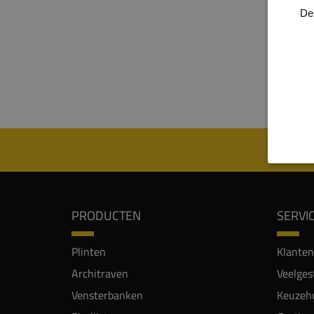
uitstr
De
wonin
inter
mag z
MDF V
ieder
PRODUCTEN
SERVI
Plinten
Klanten
Architraven
Veelges
Vensterbanken
Keuzehu