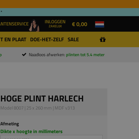
 *
INLOGGEN
€ 0,00
ANTENSERVICE
ZAKELIJK
T EN PLAAT
DOE-HET-ZELF
SALE
p
Naadloos afwerken:
plinten tot 5.4 meter
HOGE PLINT HARLECH
Model 8007 | 25 x 260 mm | MDF v313
Afmeting
Dikte x hoogte in millimeters