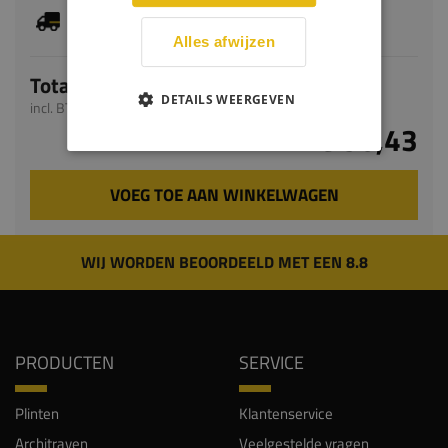
Je hebt gekozen voor maatwerk, de verwachte
levertijd bedraagt 9-11 werkdagen
Alles afwijzen
Totaal
DETAILS WEERGEVEN
incl. BTW
€ 96,43
VOEG TOE AAN WINKELWAGEN
WIJ WORDEN BEOORDEELD MET EEN 8.8
PRODUCTEN
SERVICE
Plinten
Klantenservice
Architraven
Veelgestelde vragen