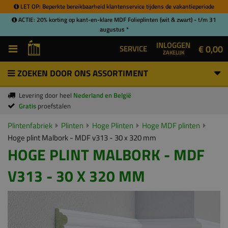
LET OP: Beperkte bereikbaarheid klantenservice tijdens de vakantieperiode
ACTIE: 20% korting op kant-en-klare MDF Folieplinten (wit & zwart) - t/m 31
augustus *
INLOGGEN
€ 0,00
SERVICE
ZAKELIJK
ZOEKEN DOOR ONS ASSORTIMENT
Levering door heel
Nederland en België
Gratis
proefstalen
Plintenfabriek
Plinten
Hoge Plinten
Hoge MDF plinten
Hoge plint Malbork - MDF v313 - 30 x 320 mm
HOGE PLINT MALBORK - MDF
V313 - 30 X 320 MM