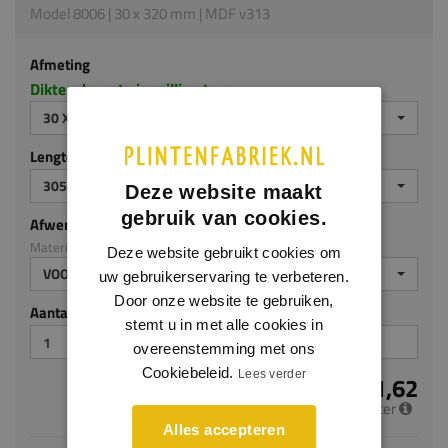
Model 8006 | 30 x 320 mm | MDF v313
Afmeting
Dikte x hoogte in millimeters
30 X 320 MM
Lengte (mm)
3050
Deze website maakt
gebruik van cookies.
Afwerking
Materiaal: MDF v313
Deze website gebruikt cookies om
VOORGELAKT
uw gebruikerservaring te verbeteren.
Door onze website te gebruiken,
Aantal stuks
stemt u in met alle cookies in
overeenstemming met ons
Cookiebeleid.
Lees verder
€ 31,62
per meter
Alles accepteren