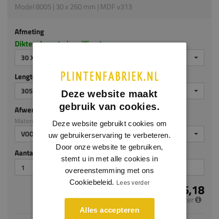
Model 8005 | 30 x 260 mm | MDF v313
Afmeting
Dikte x hoogte in millimeters
30 X 260 MM
Lengte (mm)
3050
Deze website maakt
gebruik van cookies.
Afwerking
Materiaal: MDF v313
Deze website gebruikt cookies om
VOORGELAKT
uw gebruikerservaring te verbeteren.
Door onze website te gebruiken,
Aantal stuks
stemt u in met alle cookies in
overeenstemming met ons
Cookiebeleid.
Lees verder
€ 26,18
per meter
Alles accepteren