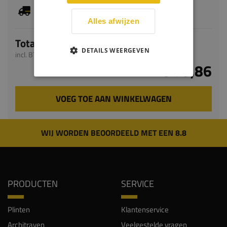
Je hebt gekozen voor maatwerk, de verwachte
levertijd bedraagt 9-11 werkdagen
Alles afwijzen
Totaal
DETAILS WEERGEVEN
incl. BTW
€ 79,86
VOEG TOE AAN WINKELWAGEN
WIJ WORDEN BEOORDEELD MET EEN 8.8
PRODUCTEN
SERVICE
Plinten
Klantenservice
Architraven
Veelgestelde vragen