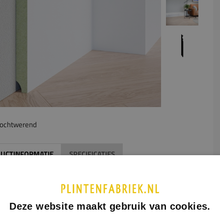
ochtwerend
UCTINFORMATIE
SPECIFICATIES
ge plint Bodiam
is een extra hoge MDF plint die zorgt voor
ndrukwekkende en luxe afwerking van iedere ruimte. Dankzij
yale hoogte vormt dit model een echte blikvanger en komt hij
Deze website maakt gebruik van cookies.
ekend tot zijn recht in woningen met hoge plafonds,