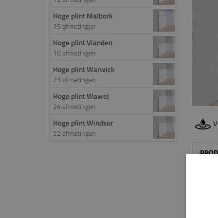
Hoge plint Malbork
15 afmetingen
Hoge plint Vianden
10 afmetingen
Hoge plint Warwick
23 afmetingen
Hoge plint Wawel
24 afmetingen
Hoge plint Windsor
V
22 afmetingen
PROD
De
ho
een i
de ro
uitst