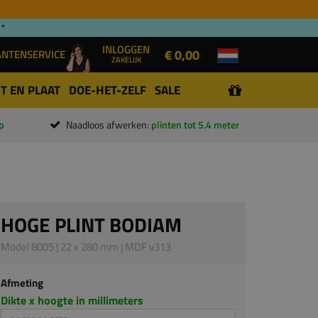
 *
INLOGGEN
€ 0,00
ANTENSERVICE
ZAKELIJK
T EN PLAAT
DOE-HET-ZELF
SALE
p
Naadloos afwerken:
plinten tot 5.4 meter
HOGE PLINT BODIAM
Model 8005 | 22 x 280 mm | MDF v313
Afmeting
Dikte x hoogte in millimeters