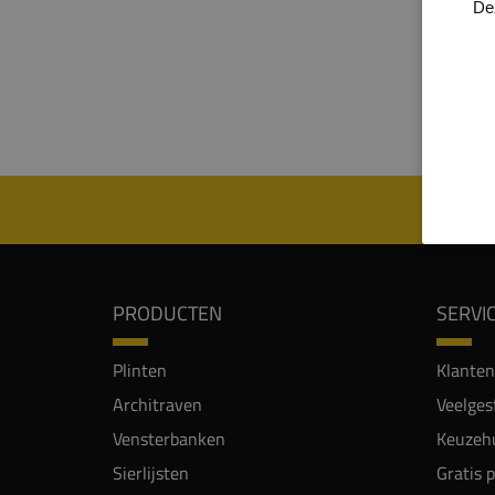
heren
De
de pli
een st
hoogw
geschi
PRODUCTEN
SERVI
Plinten
Klanten
Architraven
Veelges
Vensterbanken
Keuzehu
Sierlijsten
Gratis 