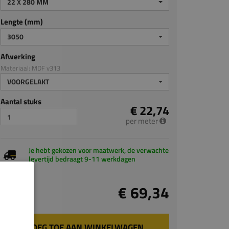
22 X 280 MM
Lengte (mm)
3050
Afwerking
Materiaal: MDF v313
VOORGELAKT
Aantal stuks
€ 22,74
per meter
Je hebt gekozen voor maatwerk, de verwachte
levertijd bedraagt 9-11 werkdagen
Totaal
€ 69,34
incl. BTW
VOEG TOE AAN WINKELWAGEN