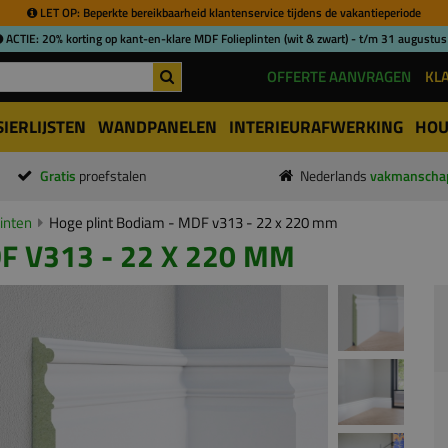
LET OP: Beperkte bereikbaarheid klantenservice tijdens de vakantieperiode
ACTIE: 20% korting op kant-en-klare MDF Folieplinten (wit & zwart) - t/m 31 augustus
OFFERTE AANVRAGEN
KL
SIERLIJSTEN
WANDPANELEN
INTERIEURAFWERKING
HOU
Gratis
proefstalen
Nederlands
vakmanscha
inten
Hoge plint Bodiam - MDF v313 - 22 x 220 mm
F V313 - 22 X 220 MM