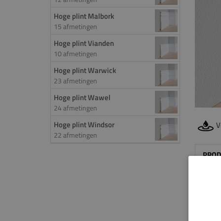
Hoge plint Malbork
15 afmetingen
Hoge plint Vianden
10 afmetingen
Hoge plint Warwick
23 afmetingen
Hoge plint Wawel
24 afmetingen
Hoge plint Windsor
V
22 afmetingen
PROD
De
ho
een i
de ro
uitst