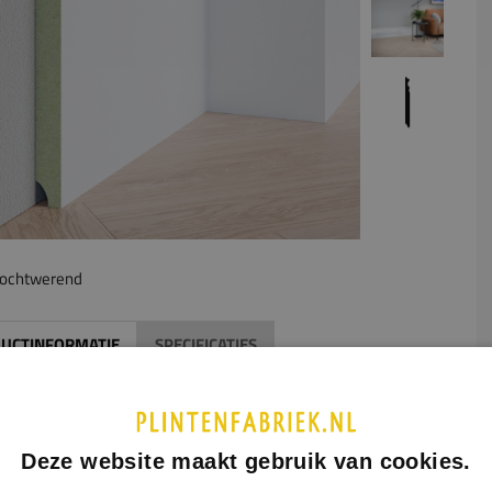
ochtwerend
UCTINFORMATIE
SPECIFICATIES
ge plint Bodiam
is een extra hoge MDF plint die zorgt voor
ndrukwekkende en luxe afwerking van iedere ruimte. Dankzij
yale hoogte vormt dit model een echte blikvanger en komt hij
Deze website maakt gebruik van cookies.
ekend tot zijn recht in woningen met hoge plafonds,