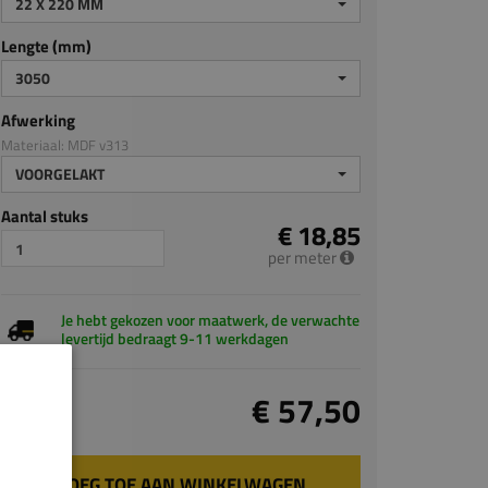
22 X 220 MM
Lengte (mm)
3050
Afwerking
Materiaal: MDF v313
VOORGELAKT
Aantal stuks
€ 18,85
per meter
Je hebt gekozen voor maatwerk, de verwachte
levertijd bedraagt 9-11 werkdagen
Totaal
€ 57,50
incl. BTW
VOEG TOE AAN WINKELWAGEN