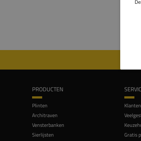
heren
De
de pli
een st
hoogw
geschi
PRODUCTEN
SERVI
Plinten
Klanten
Architraven
Veelges
Vensterbanken
Keuzehu
Sierlijsten
Gratis 