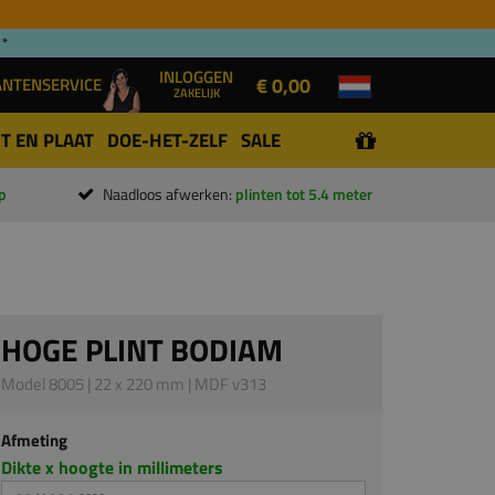
 *
INLOGGEN
€ 0,00
ANTENSERVICE
ZAKELIJK
T EN PLAAT
DOE-HET-ZELF
SALE
p
Naadloos afwerken:
plinten tot 5.4 meter
HOGE PLINT BODIAM
Model 8005 | 22 x 220 mm | MDF v313
Afmeting
Dikte x hoogte in millimeters