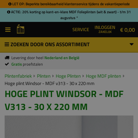
LET OP: Beperkte bereikbaarheid klantenservice tijdens de vakantieperiode
ACTIE: 20% korting op kant-en-klare MDF Folieplinten (wit & zwart) - t/m 31
augustus *
INLOGGEN
€ 0,00
SERVICE
ZAKELIJK
ZOEKEN DOOR ONS ASSORTIMENT
Levering door heel
Nederland en België
Gratis
proefstalen
Plintenfabriek
Plinten
Hoge Plinten
Hoge MDF plinten
Hoge plint Windsor - MDF v313 - 30 x 220 mm
HOGE PLINT WINDSOR - MDF
V313 - 30 X 220 MM