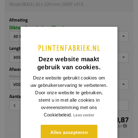
Model 8003 | 30 x 220 mm | MDF v313
Afmeting
Dikte x hoogte in millimeters
30 X 220 MM
Lengte (mm)
3050
Deze website maakt
gebruik van cookies.
Afwerking
Materiaal: MDF v313
Deze website gebruikt cookies om
VOORGELAKT
uw gebruikerservaring te verbeteren.
Door onze website te gebruiken,
Aantal stuks
stemt u in met alle cookies in
overeenstemming met ons
Cookiebeleid.
Lees verder
€ 20,87
per meter
Alles accepteren