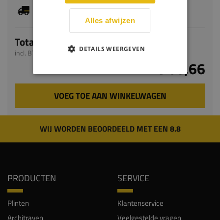
Je hebt gekozen voor maatwerk, de verwachte
levertijd bedraagt 9-11 werkdagen
Alles afwijzen
Totaal
DETAILS WEERGEVEN
incl. BTW
€ 63,66
VOEG TOE AAN WINKELWAGEN
WIJ WORDEN BEOORDEELD MET EEN 8.8
PRODUCTEN
SERVICE
Plinten
Klantenservice
Architraven
Veelgestelde vragen