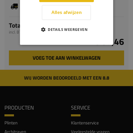
Je hebt gekozen voor maatwerk, de verwachte
levertijd bedraagt 9-11 werkdagen
Alles afwijzen
Totaal
DETAILS WEERGEVEN
incl. BTW
€ 87,46
VOEG TOE AAN WINKELWAGEN
WIJ WORDEN BEOORDEELD MET EEN 8.8
PRODUCTEN
SERVICE
Plinten
Klantenservice
Architraven
Veelgestelde vragen