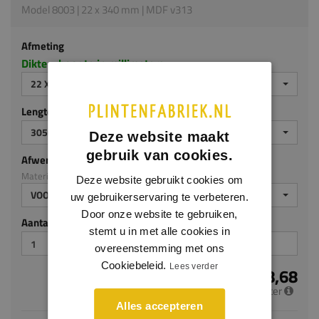
Model 8003 | 22 x 340 mm | MDF v313
Afmeting
Dikte x hoogte in millimeters
22 X 340 MM
Lengte (mm)
3050
Deze website maakt
gebruik van cookies.
Afwerking
Materiaal: MDF v313
Deze website gebruikt cookies om
VOORGELAKT
uw gebruikerservaring te verbeteren.
Door onze website te gebruiken,
Aantal stuks
stemt u in met alle cookies in
overeenstemming met ons
Cookiebeleid.
Lees verder
€ 28,68
per meter
Alles accepteren