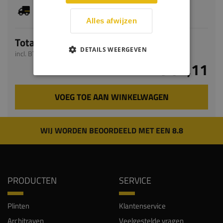
Je hebt gekozen voor maatwerk, de verwachte
levertijd bedraagt 9-11 werkdagen
Alles afwijzen
Totaal
DETAILS WEERGEVEN
incl. BTW
€ 82,11
VOEG TOE AAN WINKELWAGEN
WIJ WORDEN BEOORDEELD MET EEN 8.8
PRODUCTEN
SERVICE
Plinten
Klantenservice
Architraven
Veelgestelde vragen