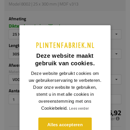
Model 8002 | 25 x 300 mm | MDF v313
Afmeting
Dikte x hoogte in millimeters
25 X 300 MM
Lengte (mm)
3050
Deze website maakt
gebruik van cookies.
Afwerking
Materiaal: MDF v313
Deze website gebruikt cookies om
VOORGELAKT
uw gebruikerservaring te verbeteren.
Door onze website te gebruiken,
Aantal stuks
stemt u in met alle cookies in
overeenstemming met ons
Cookiebeleid.
Lees verder
€ 26,92
per meter
Alles accepteren