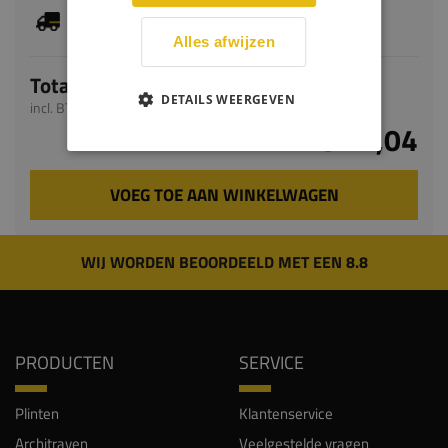
Je hebt gekozen voor maatwerk, de verwachte
levertijd bedraagt 9-11 werkdagen
Alles afwijzen
Totaal
DETAILS WEERGEVEN
incl. BTW
€ 42,04
VOEG TOE AAN WINKELWAGEN
WIJ WORDEN BEOORDEELD MET EEN 8.8
PRODUCTEN
SERVICE
Plinten
Klantenservice
Architraven
Veelgestelde vragen