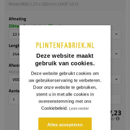
Model 8001 | 22 x 200 mm | MDF v313
Afmeting
Dikte x hoogte in millimeters
22 X 200 MM
Lengte (mm)
2440 MM
Deze website maakt
gebruik van cookies.
Afwerking
Materiaal: MDF v313
Deze website gebruikt cookies om
VOORGELAKT
uw gebruikerservaring te verbeteren.
Door onze website te gebruiken,
Aantal stuks
stemt u in met alle cookies in
overeenstemming met ons
Cookiebeleid.
Lees verder
€ 17,23
per meter
Alles accepteren