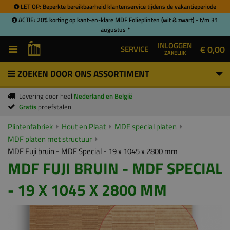
LET OP: Beperkte bereikbaarheid klantenservice tijdens de vakantieperiode
ACTIE: 20% korting op kant-en-klare MDF Folieplinten (wit & zwart) - t/m 31
augustus *
INLOGGEN
€ 0,00
SERVICE
ZAKELIJK
ZOEKEN DOOR ONS ASSORTIMENT
Levering door heel
Nederland en België
Gratis
proefstalen
Plintenfabriek
Hout en Plaat
MDF special platen
MDF platen met structuur
MDF Fuji bruin - MDF Special - 19 x 1045 x 2800 mm
MDF FUJI BRUIN - MDF SPECIAL
- 19 X 1045 X 2800 MM