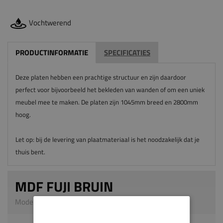
Vochtwerend
PRODUCTINFORMATIE
SPECIFICATIES
Deze platen hebben een prachtige structuur en zijn daardoor
perfect voor bijvoorbeeld het bekleden van wanden of om een uniek
meubel mee te maken. De platen zijn 1045mm breed en 2800mm
hoog.
Let op: bij de levering van plaatmateriaal is het noodzakelijk dat je
thuis bent.
MDF FUJI BRUIN
Model 5355 | 19 x 1045 x 2800 mm | MDF Special