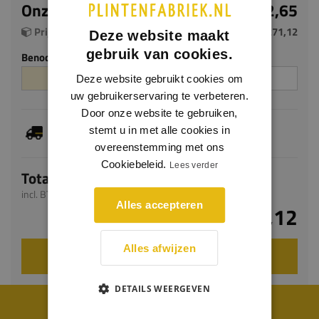
Onze prijs per m²
€ 92,65
Prijs per plaat (2.926 m²)
€ 271,12
Deze website maakt
gebruik van cookies.
Benodigde aantal m²
Aantal platen
Deze website gebruikt cookies om
uw gebruikerservaring te verbeteren.
Door onze website te gebruiken,
Dit artikel is voorradig, de verwachte levertijd
stemt u in met alle cookies in
bedraagt 1-3 werkdagen
overeenstemming met ons
Cookiebeleid.
Lees verder
Totaal
incl. BTW
Alles accepteren
€ 271,12
Alles afwijzen
VOEG TOE AAN WINKELWAGEN
DETAILS WEERGEVEN
WIJ WORDEN BEOORDEELD MET EEN 8.8