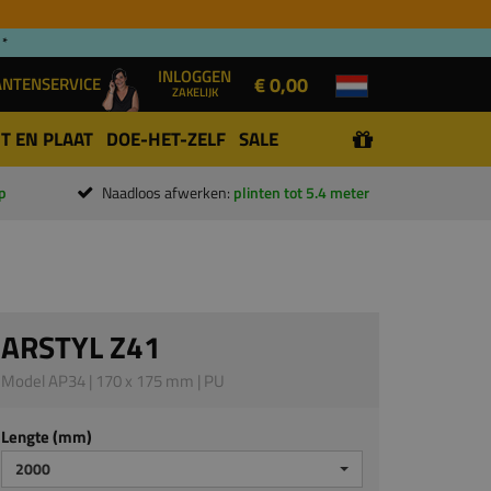
 *
INLOGGEN
€ 0,00
ANTENSERVICE
ZAKELIJK
T EN PLAAT
DOE-HET-ZELF
SALE
p
Naadloos afwerken:
plinten tot 5.4 meter
ARSTYL Z41
Model AP34 | 170 x 175 mm | PU
Lengte (mm)
2000