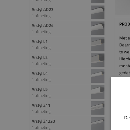
Arstyl AD23
1 afmeting
PROD
Arstyl AD24
1 afmeting
Met e
Arstyl L1
Daarn
1 afmeting
te we
Arstyl L2
Hierdo
1 afmeting
monter
gedeta
Arstyl L4
1 afmeting
klassi
Arstyl L5
1 afmeting
Arstyl Z11
1 afmeting
De
Arstyl Z1220
1 afmeting