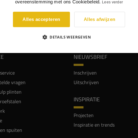
overeenstemming met ons Cookiebeleid.
Lees verder
Alles accepteren
Alles afwijzen
WIJ WORDEN BEOORDEELD MET EEN 8.8
DETAILS WEERGEVEN
CE
NIEUWSBRIEF
service
Inschrijven
telde vragen
Uitschrijven
lp plinten
INSPIRATIE
proefstalen
rk
Projecten
e
Inspiratie en trends
en spuiten