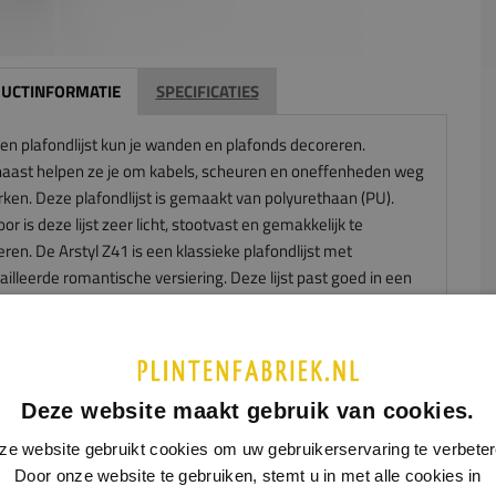
UCTINFORMATIE
SPECIFICATIES
en plafondlijst kun je wanden en plafonds decoreren.
aast helpen ze je om kabels, scheuren en oneffenheden weg
rken. Deze plafondlijst is gemaakt van polyurethaan (PU).
or is deze lijst zeer licht, stootvast en gemakkelijk te
en. De Arstyl Z41 is een klassieke plafondlijst met
illeerde romantische versiering. Deze lijst past goed in een
ek en romantisch interieur.
Deze website maakt gebruik van cookies.
ze website gebruikt cookies om uw gebruikerservaring te verbeter
Door onze website te gebruiken, stemt u in met alle cookies in