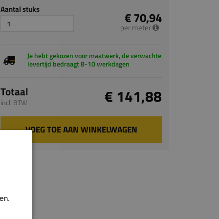
Aantal stuks
€ 70,94
per meter
Je hebt gekozen voor maatwerk, de verwachte
levertijd bedraagt 8-10 werkdagen
Totaal
€ 141,88
incl. BTW
VOEG TOE AAN WINKELWAGEN
en.