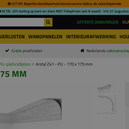
LET OP: Beperkte bereikbaarheid klantenservice tijdens de vakantieperiode
ACTIE: 20% korting op kant-en-klare MDF Folieplinten (wit & zwart) - t/m 31 augustus
OFFERTE AANVRAGEN
KL
SIERLIJSTEN
WANDPANELEN
INTERIEURAFWERKING
HOU
Gratis
proefstalen
Nederlands
vakmanscha
PU-plafondlijsten
Arstyl Z41 - PU - 170 x 175 mm
 175 MM