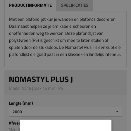
PRODUCTINFORMATIE
SPECIFICATIES
Met een plafondlijst kun je wanden en plafonds decoreren.
Daarnaast helpen ze je om kabels, scheuren en
oneffenheden weg te werken. Deze plafondlijst van
polystyreen (PS) is geschikt om mee te laten stuken of
spuiten door de stukadoor. De Nomastyl Plus J is een subtiele
plafondlijst die goed past in een klassiek en landelijk interieur.
NOMASTYL PLUS J
Model NS19 | 50 x 45 mm | PS
Lengte (mm)
2000
Afwerking
Materiaal: PS