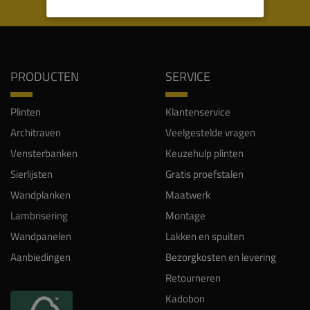
WIJ WORDEN BEOORDEELD MET EEN 8.8
PRODUCTEN
SERVICE
Plinten
Klantenservice
Architraven
Veelgestelde vragen
Vensterbanken
Keuzehulp plinten
Sierlijsten
Gratis proefstalen
Wandplanken
Maatwerk
Lambrisering
Montage
Wandpanelen
Lakken en spuiten
Aanbiedingen
Bezorgkosten en levering
Retourneren
Kadobon