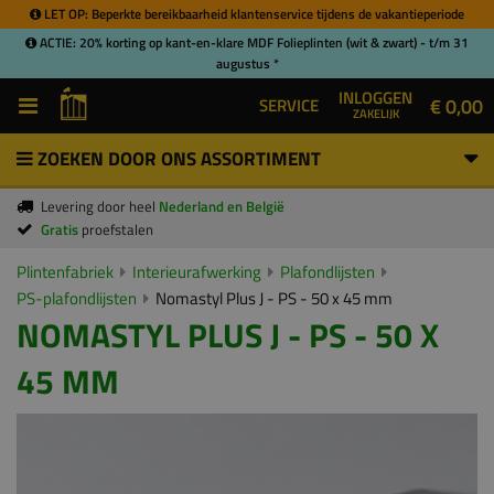
LET OP: Beperkte bereikbaarheid klantenservice tijdens de vakantieperiode
ACTIE: 20% korting op kant-en-klare MDF Folieplinten (wit & zwart) - t/m 31
augustus *
INLOGGEN
€ 0,00
SERVICE
ZAKELIJK
ZOEKEN DOOR ONS ASSORTIMENT
Levering door heel
Nederland en België
Gratis
proefstalen
Plintenfabriek
Interieurafwerking
Plafondlijsten
PS-plafondlijsten
Nomastyl Plus J - PS - 50 x 45 mm
NOMASTYL PLUS J - PS - 50 X
45 MM