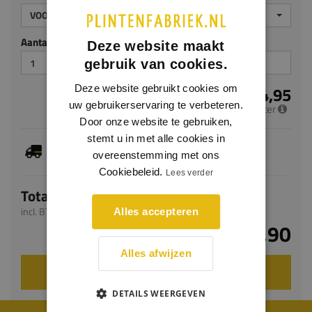
VOORGELAKT
Aantal stuks
Deze website maakt
gebruik van cookies.
Deze website gebruikt cookies om
€ 4,95
uw gebruikerservaring te verbeteren.
per meter
Door onze website te gebruiken,
stemt u in met alle cookies in
Dit artikel is voorradig, de verwachte levertijd
overeenstemming met ons
bedraagt 1-3 werkdagen
Cookiebeleid.
Lees verder
Totaal
incl. BTW
Alles accepteren
€ 9,90
Alles afwijzen
VOEG TOE AAN WINKELWAGEN
DETAILS WEERGEVEN