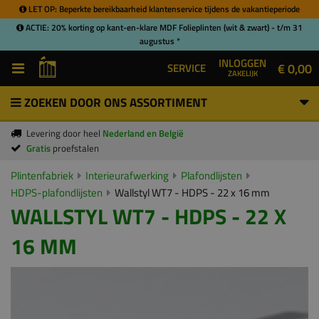
LET OP: Beperkte bereikbaarheid klantenservice tijdens de vakantieperiode
ACTIE: 20% korting op kant-en-klare MDF Folieplinten (wit & zwart) - t/m 31
augustus *
INLOGGEN
€ 0,00
SERVICE
ZAKELIJK
ZOEKEN DOOR ONS ASSORTIMENT
Levering door heel
Nederland en België
Gratis
proefstalen
Plintenfabriek
Interieurafwerking
Plafondlijsten
HDPS-plafondlijsten
Wallstyl WT7 - HDPS - 22 x 16 mm
WALLSTYL WT7 - HDPS - 22 X
16 MM