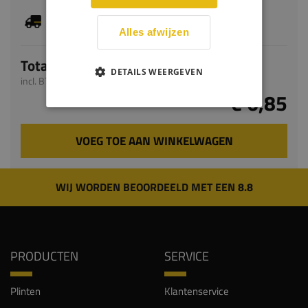
Dit artikel is voorradig, de verwachte levertijd
bedraagt 1-3 werkdagen
Alles afwijzen
Totaal
DETAILS WEERGEVEN
incl. BTW
€ 6,85
VOEG TOE AAN WINKELWAGEN
WIJ WORDEN BEOORDEELD MET EEN 8.8
PRODUCTEN
SERVICE
Plinten
Klantenservice