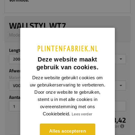
WALLSTYL WT7
Model WP07 | 22 x 16 mm | HDPS
Lengte (mm)
2000
Deze website maakt
gebruik van cookies.
Afwerking
Materiaal: HDPS
Deze website gebruikt cookies om
uw gebruikerservaring te verbeteren.
VOORGELAKT
Door onze website te gebruiken,
Aantal stuks
stemt u in met alle cookies in
overeenstemming met ons
Cookiebeleid.
Lees verder
€ 3,42
per meter
Alles accepteren