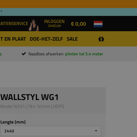
 *
INLOGGEN
€ 0,00
ANTENSERVICE
ZAKELIJK
T EN PLAAT
DOE-HET-ZELF
SALE
p
Naadloos afwerken:
plinten tot 5.4 meter
WALLSTYL WG1
Model WS31 | 79 x 10 mm | HDPS
Lengte (mm)
2440