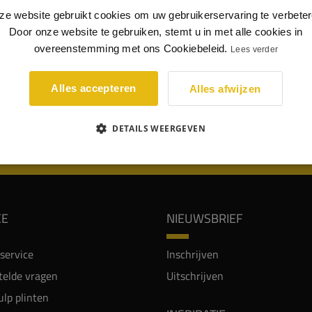
vast en waterbestendig. Lambrisering van HDPS geeft een
ze website gebruikt cookies om uw gebruikerservaring te verbeter
resultaat en is gemakkelijk te monteren.
Door onze website te gebruiken, stemt u in met alle cookies in
tyl WG1 is lambrisering met een kleine groef. Deze
overeenstemming met ons Cookiebeleid.
Lees verder
isering kan worden afgemaakt met toplijst Wallstyl W1.
Alles accepteren
Alles afwijzen
DETAILS WEERGEVEN
WIJ WORDEN BEOORDEELD MET EEN 8.8
CE
NIEUWSBRIEF
service
Inschrijven
telde vragen
Uitschrijven
lp plinten