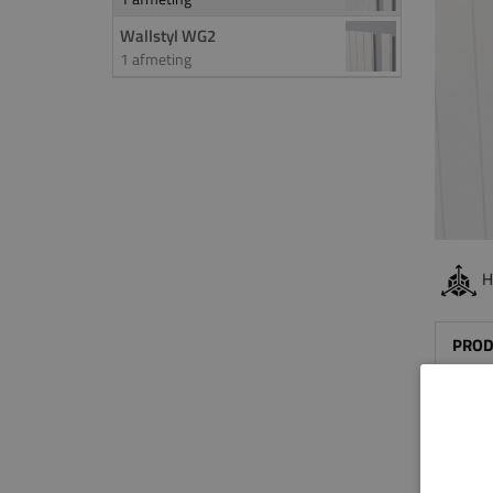
Wallstyl WG2
1 afmeting
H
PROD
Deze 
Dit i
gemaa
persen