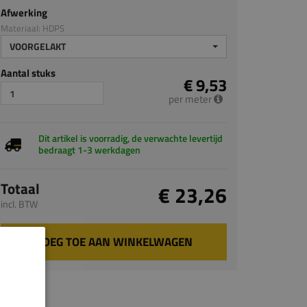
Afwerking
Materiaal: HDPS
VOORGELAKT
Aantal stuks
€ 9,53
per meter
Dit artikel is voorradig, de verwachte levertijd
bedraagt 1-3 werkdagen
Totaal
€ 23,26
incl. BTW
VOEG TOE AAN WINKELWAGEN