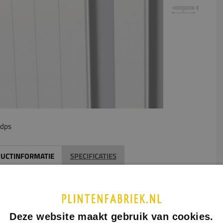
dps
UCTINFORMATIE
SPECIFICATIES
lambrisering is gemaakt van high density polystyreen (HDPS).
s een kunststof met een zeer hoge dichtheid. HDPS wordt
kt door het materiaal onder hoge druk door een mal te
. Door de hoge dichtheid zijn de sierlijsten zeer hard,
Deze website maakt gebruik van cookies.