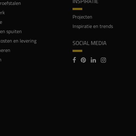
INSPIRATIE
proefstalen
rk
Projecten
e
Inspiratie en trends
en spuiten
osten en levering
SOCIAL MEDIA
neren
n