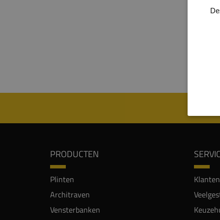
stoot
De
strak 
Walls
lambr
PRODUCTEN
SERVI
Plinten
Klanten
Architraven
Veelges
Vensterbanken
Keuzehu