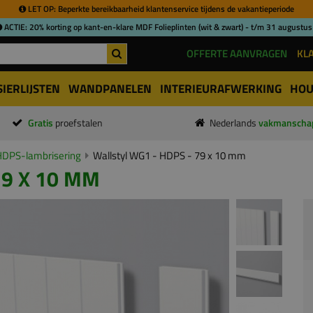
LET OP: Beperkte bereikbaarheid klantenservice tijdens de vakantieperiode
ACTIE: 20% korting op kant-en-klare MDF Folieplinten (wit & zwart) - t/m 31 augustus
OFFERTE AANVRAGEN
KL
SIERLIJSTEN
WANDPANELEN
INTERIEURAFWERKING
HOU
Gratis
proefstalen
Nederlands
vakmanscha
HDPS-lambrisering
Wallstyl WG1 - HDPS - 79 x 10 mm
79 X 10 MM