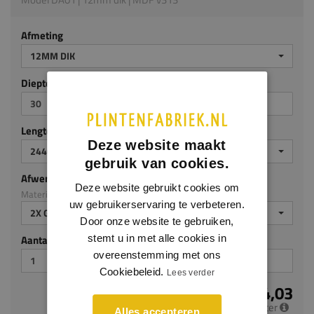
Afmeting
12MM DIK
Diepte in millimeters
Lengte in millimeters
Deze website maakt
2440 MM
gebruik van cookies.
Afwerking
Deze website gebruikt cookies om
Materiaal: MDF v313
uw gebruikerservaring te verbeteren.
2X GEGROND
Door onze website te gebruiken,
Aantal stuks
stemt u in met alle cookies in
overeenstemming met ons
Cookiebeleid.
Lees verder
€ 4,03
per meter
Alles accepteren