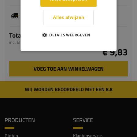
Je hebt gekozen voor maatwerk, de verwachte
levertijd bedraagt 9-11 werkdagen
Alles afwijzen
Totaal
DETAILS WEERGEVEN
incl. BTW
€ 9,83
VOEG TOE AAN WINKELWAGEN
WIJ WORDEN BEOORDEELD MET EEN 8.8
PRODUCTEN
SERVICE
Plinten
Klantenservice