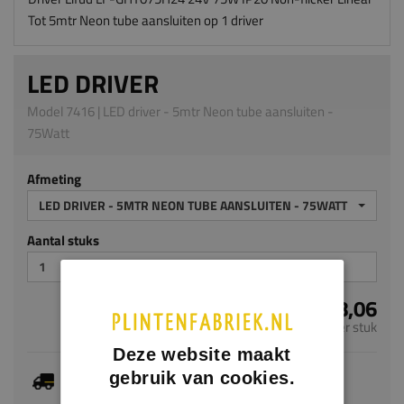
Tot 5mtr Neon tube aansluiten op 1 driver
LED DRIVER
Model 7416 | LED driver - 5mtr Neon tube aansluiten -
75Watt
Afmeting
LED DRIVER - 5MTR NEON TUBE AANSLUITEN - 75WATT
Aantal stuks
€ 48,06
per stuk
Deze website maakt
Dit artikel is voorradig, de verwachte levertijd
gebruik van cookies.
bedraagt 1-3 werkdagen