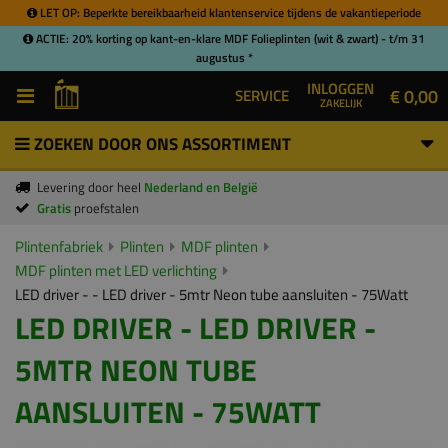
LET OP: Beperkte bereikbaarheid klantenservice tijdens de vakantieperiode
ACTIE: 20% korting op kant-en-klare MDF Folieplinten (wit & zwart) - t/m 31
augustus *
INLOGGEN
€ 0,00
SERVICE
ZAKELIJK
ZOEKEN DOOR ONS ASSORTIMENT
Levering door heel
Nederland en België
Gratis
proefstalen
Plintenfabriek
Plinten
MDF plinten
MDF plinten met LED verlichting
LED driver - - LED driver - 5mtr Neon tube aansluiten - 75Watt
LED DRIVER - LED DRIVER -
5MTR NEON TUBE
AANSLUITEN - 75WATT