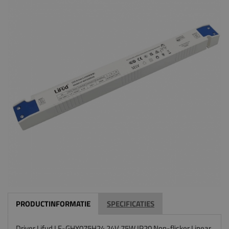
PRODUCTINFORMATIE
SPECIFICATIES
Driver Lifud LF-GHY075H24 24V 75W IP20 Non-flicker Linear