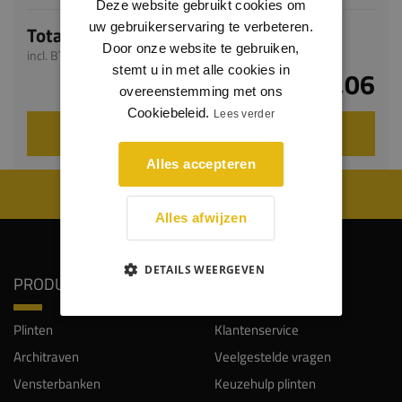
Deze website gebruikt cookies om
uw gebruikerservaring te verbeteren.
Totaal
Door onze website te gebruiken,
incl. BTW
stemt u in met alle cookies in
€ 48,06
overeenstemming met ons
Cookiebeleid.
Lees verder
VOEG TOE AAN WINKELWAGEN
Alles accepteren
WIJ WORDEN BEOORDEELD MET EEN 8.8
Alles afwijzen
DETAILS WEERGEVEN
PRODUCTEN
SERVICE
Plinten
Klantenservice
Architraven
Veelgestelde vragen
Vensterbanken
Keuzehulp plinten