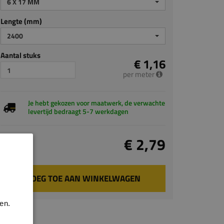
6 X 17 MM
Lengte (mm)
2400
Aantal stuks
€ 1,16
per meter
Je hebt gekozen voor maatwerk, de verwachte
levertijd bedraagt 5-7 werkdagen
Totaal
€ 2,79
incl. BTW
VOEG TOE AAN WINKELWAGEN
en.