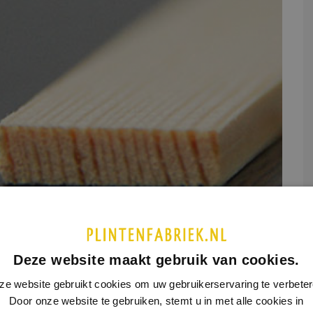
assief hout
Ecologisch
Deze website maakt gebruik van cookies.
UCTINFORMATIE
SPECIFICATIES
ze website gebruikt cookies om uw gebruikerservaring te verbeter
Door onze website te gebruiken, stemt u in met alle cookies in
 dit product is nog geen extra productinformatie beschikbaar