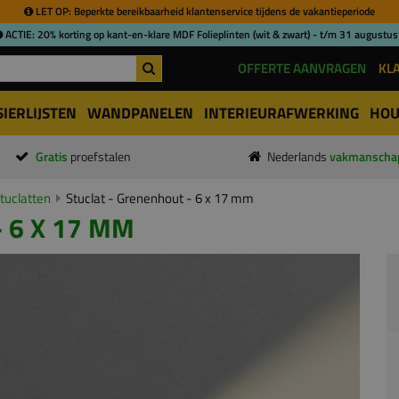
LET OP: Beperkte bereikbaarheid klantenservice tijdens de vakantieperiode
ACTIE: 20% korting op kant-en-klare MDF Folieplinten (wit & zwart) - t/m 31 augustus
OFFERTE AANVRAGEN
KL
SIERLIJSTEN
WANDPANELEN
INTERIEURAFWERKING
HOU
Gratis
proefstalen
Nederlands
vakmanscha
tuclatten
Stuclat - Grenenhout - 6 x 17 mm
 6 X 17 MM