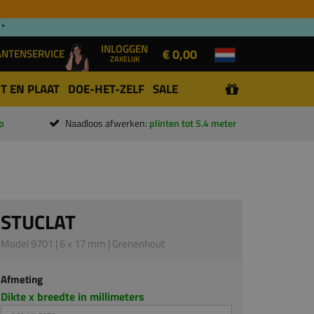
 *
INLOGGEN
€ 0,00
ANTENSERVICE
ZAKELIJK
T EN PLAAT
DOE-HET-ZELF
SALE
p
Naadloos afwerken:
plinten tot 5.4 meter
STUCLAT
Model 9701 | 6 x 17 mm | Grenenhout
Afmeting
Dikte x breedte in millimeters