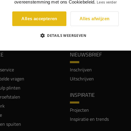
overeenstemming met ons Cookiebeleid.
Lees verder
Alles accepteren
Alles afwijzen
WIJ WORDEN BEOORDEELD MET EEN 8.8
DETAILS WEERGEVEN
CE
NIEUWSBRIEF
service
Inschrijven
telde vragen
Uitschrijven
lp plinten
INSPIRATIE
proefstalen
rk
Projecten
e
Inspiratie en trends
en spuiten