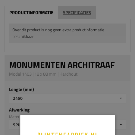
PRODUCTINFORMATIE
SPECIFICATIES
Over dit product is nog geen extra productinformatie
beschikbaar
MONUMENTEN ARCHITRAAF
Model 1403 | 18 x 88 mm | Hardhout
Lengte (mm)
2450
Afwerking
Materiaal: Hardhout
SPUITPLAMUUR