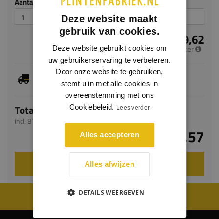
Aantal stuks
Deze website maakt
gebruik van cookies.
€ 9,62
per meter
Deze website gebruikt cookies om
uw gebruikerservaring te verbeteren.
Door onze website te gebruiken,
Dit artikel is voorradig, de verwachte levertijd
bedraagt 1-3 werkdagen
stemt u in met alle cookies in
overeenstemming met ons
Totaal
Cookiebeleid.
Lees verder
incl. BTW
€ 23,57
Alles accepteren
VOEG TOE AAN WINKELWAGEN
Alles afwijzen
DETAILS WEERGEVEN
WIJ WORDEN BEOORDEELD MET EEN 8.8