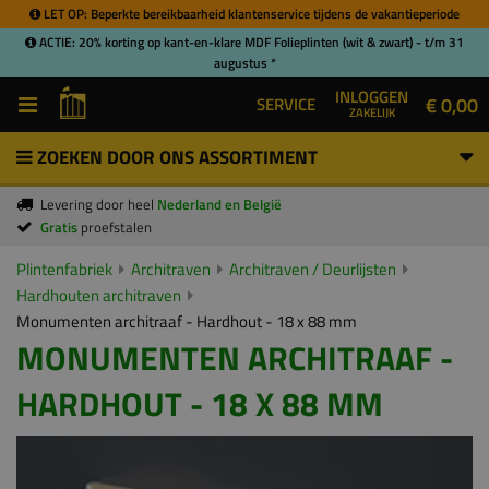
LET OP: Beperkte bereikbaarheid klantenservice tijdens de vakantieperiode
ACTIE: 20% korting op kant-en-klare MDF Folieplinten (wit & zwart) - t/m 31
augustus *
INLOGGEN
€ 0,00
SERVICE
ZAKELIJK
ZOEKEN DOOR ONS ASSORTIMENT
Levering door heel
Nederland en België
Gratis
proefstalen
Plintenfabriek
Architraven
Architraven / Deurlijsten
Hardhouten architraven
Monumenten architraaf - Hardhout - 18 x 88 mm
MONUMENTEN ARCHITRAAF -
HARDHOUT - 18 X 88 MM