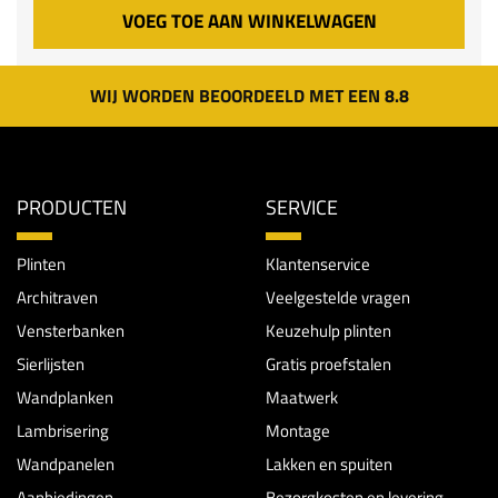
VOEG TOE AAN WINKELWAGEN
WIJ WORDEN BEOORDEELD MET EEN 8.8
PRODUCTEN
SERVICE
Plinten
Klantenservice
Architraven
Veelgestelde vragen
Vensterbanken
Keuzehulp plinten
Sierlijsten
Gratis proefstalen
Wandplanken
Maatwerk
Lambrisering
Montage
Wandpanelen
Lakken en spuiten
Aanbiedingen
Bezorgkosten en levering