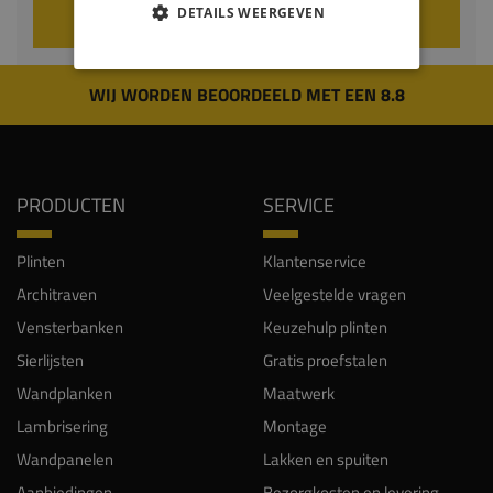
DETAILS WEERGEVEN
VOEG TOE AAN WINKELWAGEN
WIJ WORDEN BEOORDEELD MET EEN 8.8
PRODUCTEN
SERVICE
Plinten
Klantenservice
Architraven
Veelgestelde vragen
Vensterbanken
Keuzehulp plinten
Sierlijsten
Gratis proefstalen
Wandplanken
Maatwerk
Lambrisering
Montage
Wandpanelen
Lakken en spuiten
Aanbiedingen
Bezorgkosten en levering