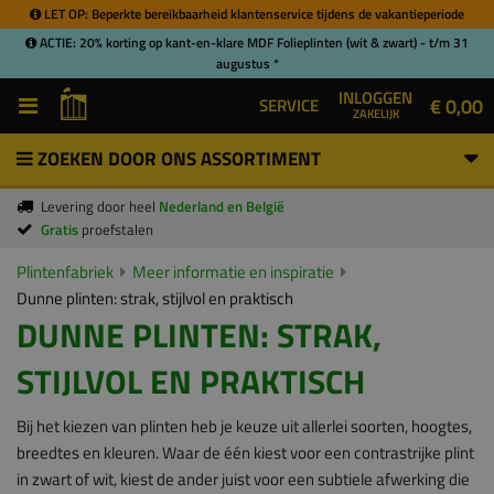
LET OP: Beperkte bereikbaarheid klantenservice tijdens de vakantieperiode
ACTIE: 20% korting op kant-en-klare MDF Folieplinten (wit & zwart) - t/m 31
augustus *
INLOGGEN
€ 0,00
SERVICE
ZAKELIJK
ZOEKEN DOOR ONS ASSORTIMENT
Levering door heel
Nederland en België
Gratis
proefstalen
Plintenfabriek
Meer informatie en inspiratie
Dunne plinten: strak, stijlvol en praktisch
DUNNE PLINTEN: STRAK,
STIJLVOL EN PRAKTISCH
Bij het kiezen van plinten heb je keuze uit allerlei soorten, hoogtes,
breedtes en kleuren. Waar de één kiest voor een contrastrijke plint
in zwart of wit, kiest de ander juist voor een subtiele afwerking die