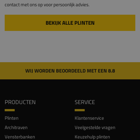
contact met ons op voor persoonlijk advies.
BEKIJK ALLE PLINTEN
WIJ WORDEN BEOORDEELD MET EEN 8.8
PRODUCTEN
SERVICE
Plinten
Klantenservice
Architraven
Veelgestelde vragen
Vensterbanken
Keuzehulp plinten