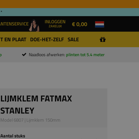
 *
INLOGGEN
€ 0,00
ANTENSERVICE
ZAKELIJK
T EN PLAAT
DOE-HET-ZELF
SALE
p
Naadloos afwerken:
plinten tot 5.4 meter
LIJMKLEM FATMAX
STANLEY
Model 6807 | Lijmklem 150mm
Aantal stuks