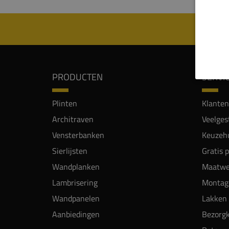
PRODUCTEN
SERVI
Plinten
Klanten
Architraven
Veelges
Vensterbanken
Keuzehu
Sierlijsten
Gratis 
Wandplanken
Maatwe
Lambrisering
Montag
Wandpanelen
Lakken 
Aanbiedingen
Bezorgk