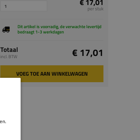
€ 17,01
per stuk
Dit artikel is voorradig, de verwachte levertijd
bedraagt 1-3 werkdagen
Totaal
€ 17,01
incl. BTW
VOEG TOE AAN WINKELWAGEN
en.