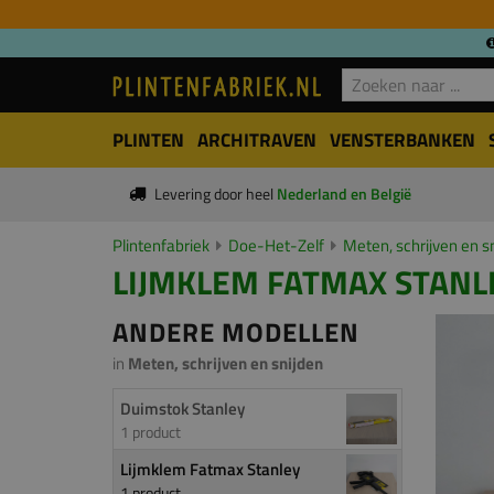
PLINTEN
ARCHITRAVEN
VENSTERBANKEN
Levering door heel
Nederland en België
Plintenfabriek
Doe-Het-Zelf
Meten, schrijven en s
LIJMKLEM FATMAX STANL
ANDERE MODELLEN
in
Meten, schrijven en snijden
Duimstok Stanley
1 product
Lijmklem Fatmax Stanley
1 product