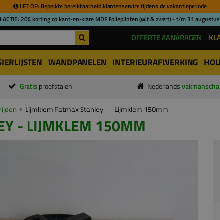
LET OP: Beperkte bereikbaarheid klantenservice tijdens de vakantieperiode
ACTIE: 20% korting op kant-en-klare MDF Folieplinten (wit & zwart) - t/m 31 augustus
OFFERTE AANVRAGEN
KL
SIERLIJSTEN
WANDPANELEN
INTERIEURAFWERKING
HOU
Gratis
proefstalen
Nederlands
vakmanscha
nijden
Lijmklem Fatmax Stanley - - Lijmklem 150mm
EY - LIJMKLEM 150MM