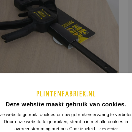
UCTINFORMATIE
SPECIFICATIES
Deze website maakt gebruik van cookies.
l voor het vastklemmen van uw plint in de verstekbak.
voor het vastklemmen van bijvoorbeeld plinten in de
ze website gebruikt cookies om uw gebruikerservaring te verbeter
ekbak zodat het zagen zo nauwkeurig mogelijk gaat. Deze
Door onze website te gebruiken, stemt u in met alle cookies in
kan tot 62mm opklemmen.
overeenstemming met ons Cookiebeleid.
Lees verder