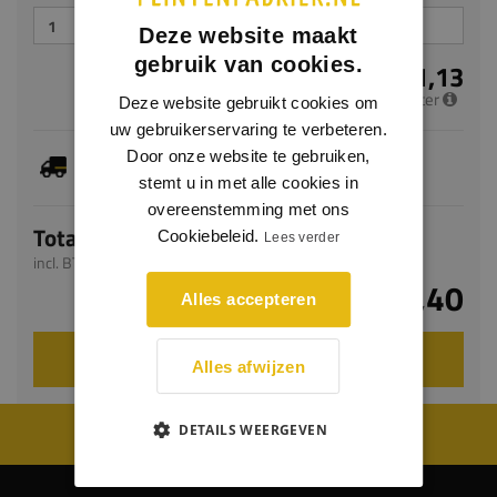
Deze website maakt
gebruik van cookies.
€ 11,13
per meter
Deze website gebruikt cookies om
uw gebruikerservaring te verbeteren.
Dit artikel is voorradig, de verwachte levertijd
Door onze website te gebruiken,
bedraagt 1-3 werkdagen
stemt u in met alle cookies in
overeenstemming met ons
Totaal
Cookiebeleid.
Lees verder
incl. BTW
€ 33,40
Alles accepteren
VOEG TOE AAN WINKELWAGEN
Alles afwijzen
WIJ WORDEN BEOORDEELD MET EEN 8.8
DETAILS WEERGEVEN