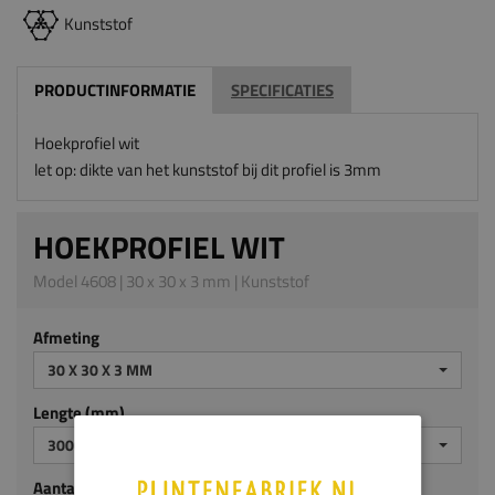
Kunststof
PRODUCTINFORMATIE
SPECIFICATIES
Hoekprofiel wit
let op: dikte van het kunststof bij dit profiel is 3mm
HOEKPROFIEL WIT
Model 4608 | 30 x 30 x 3 mm | Kunststof
Afmeting
30 X 30 X 3 MM
Lengte (mm)
3000
Aantal stuks