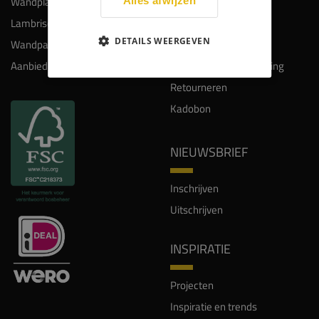
Wandplanken
Maatwerk
Alles afwijzen
Lambrisering
Montage
DETAILS WEERGEVEN
Wandpanelen
Lakken en spuiten
Aanbiedingen
Bezorgkosten en levering
Retourneren
Kadobon
NIEUWSBRIEF
Inschrijven
Uitschrijven
INSPIRATIE
Projecten
Inspiratie en trends