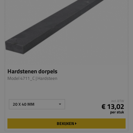
Hardstenen dorpels
Model 4711_C
| Hardsteen
incl. BTW
20 X 40 MM
€ 13,02
per stuk
BEKIJKEN