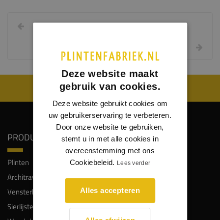
Deze website maakt
gebruik van cookies.
WIJ WORDEN BEOORDEELD MET EEN 8.8
Deze website gebruikt cookies om
uw gebruikerservaring te verbeteren.
Door onze website te gebruiken,
PRODUCTEN
SERVICE
stemt u in met alle cookies in
overeenstemming met ons
Plinten
Klantenservice
Cookiebeleid.
Lees verder
Architraven
Veelgestelde vragen
Vensterbanken
Keuzehulp plinten
Alles accepteren
Sierlijsten
Gratis proefstalen